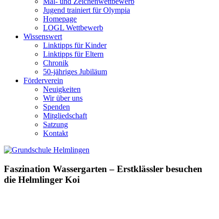
Mal- und Zeichenwettbewerb
Jugend trainiert für Olympia
Homepage
LOGL Wettbewerb
Wissenswert
Linktipps für Kinder
Linktipps für Eltern
Chronik
50-jähriges Jubiläum
Förderverein
Neuigkeiten
Wir über uns
Spenden
Mitgliedschaft
Satzung
Kontakt
Faszination Wassergarten – Erstklässler besuchen
die Helmlinger Koi