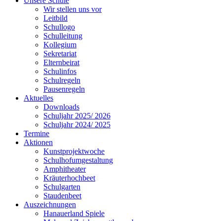
Unsere Schule
Wir stellen uns vor
Leitbild
Schullogo
Schulleitung
Kollegium
Sekretariat
Elternbeirat
Schulinfos
Schulregeln
Pausenregeln
Aktuelles
Downloads
Schuljahr 2025/ 2026
Schuljahr 2024/ 2025
Termine
Aktionen
Kunstprojektwoche
Schulhofumgestaltung
Amphitheater
Kräuterhochbeet
Schulgarten
Staudenbeet
Auszeichnungen
Hanauerland Spiele