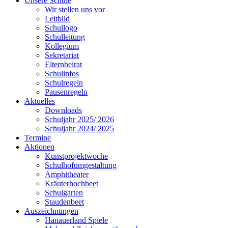
Unsere Schule
Wir stellen uns vor
Leitbild
Schullogo
Schulleitung
Kollegium
Sekretariat
Elternbeirat
Schulinfos
Schulregeln
Pausenregeln
Aktuelles
Downloads
Schuljahr 2025/ 2026
Schuljahr 2024/ 2025
Termine
Aktionen
Kunstprojektwoche
Schulhofumgestaltung
Amphitheater
Kräuterhochbeet
Schulgarten
Staudenbeet
Auszeichnungen
Hanauerland Spiele