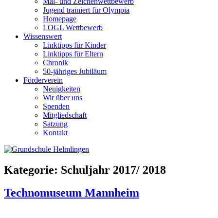
Mal- und Zeichenwettbewerb
Jugend trainiert für Olympia
Homepage
LOGL Wettbewerb
Wissenswert
Linktipps für Kinder
Linktipps für Eltern
Chronik
50-jähriges Jubiläum
Förderverein
Neuigkeiten
Wir über uns
Spenden
Mitgliedschaft
Satzung
Kontakt
Kategorie:
Schuljahr 2017/ 2018
Technomuseum Mannheim