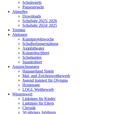
Schulregeln
Pausenregeln
Aktuelles
Downloads
Schuljahr 2025/ 2026
Schuljahr 2024/ 2025
Termine
Aktionen
Kunstprojektwoche
Schulhofumgestaltung
Amphitheater
Kräuterhochbeet
Schulgarten
Staudenbeet
Auszeichnungen
Hanauerland Spiele
Mal- und Zeichenwettbewerb
Jugend trainiert für Olympia
Homepage
LOGL Wettbewerb
Wissenswert
Linktipps für Kinder
Linktipps für Eltern
Chronik
50-jähriges Jubiläum