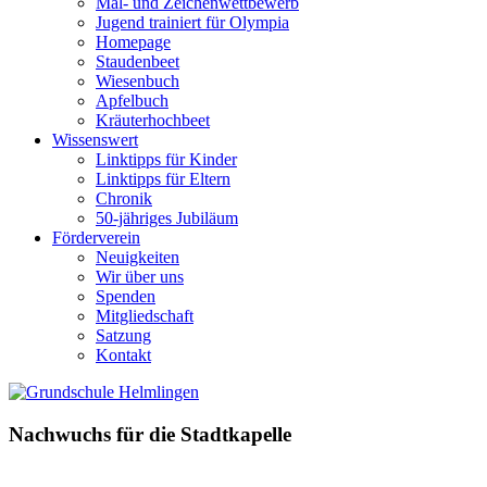
Mal- und Zeichenwettbewerb
Jugend trainiert für Olympia
Homepage
Staudenbeet
Wiesenbuch
Apfelbuch
Kräuterhochbeet
Wissenswert
Linktipps für Kinder
Linktipps für Eltern
Chronik
50-jähriges Jubiläum
Förderverein
Neuigkeiten
Wir über uns
Spenden
Mitgliedschaft
Satzung
Kontakt
Nachwuchs für die Stadtkapelle