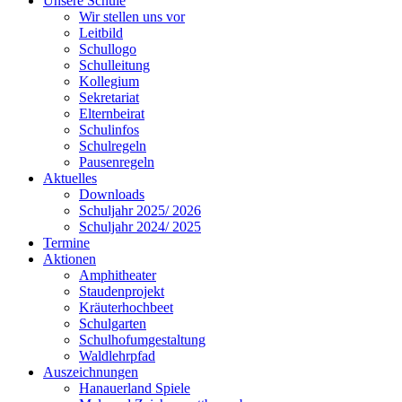
Unsere Schule
Wir stellen uns vor
Leitbild
Schullogo
Schulleitung
Kollegium
Sekretariat
Elternbeirat
Schulinfos
Schulregeln
Pausenregeln
Aktuelles
Downloads
Schuljahr 2025/ 2026
Schuljahr 2024/ 2025
Termine
Aktionen
Amphitheater
Staudenprojekt
Kräuterhochbeet
Schulgarten
Schulhofumgestaltung
Waldlehrpfad
Auszeichnungen
Hanauerland Spiele