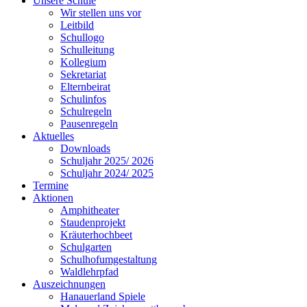
Unsere Schule
Wir stellen uns vor
Leitbild
Schullogo
Schulleitung
Kollegium
Sekretariat
Elternbeirat
Schulinfos
Schulregeln
Pausenregeln
Aktuelles
Downloads
Schuljahr 2025/ 2026
Schuljahr 2024/ 2025
Termine
Aktionen
Amphitheater
Staudenprojekt
Kräuterhochbeet
Schulgarten
Schulhofumgestaltung
Waldlehrpfad
Auszeichnungen
Hanauerland Spiele