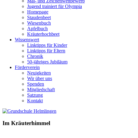
Mal- und Zeichenwettbewerb
Jugend trainiert für Olympia
Homepage
Staudenbeet
Wiesenbuch
Apfelbuch
Kräuterhochbeet
Wissenswert
Linktipps für Kinder
Linktipps für Eltern
Chronik
50-jähriges Jubiläum
Förderverein
Neuigkeiten
Wir über uns
Spenden
Mitgliedschaft
Satzung
Kontakt
Im Kräuterhimmel