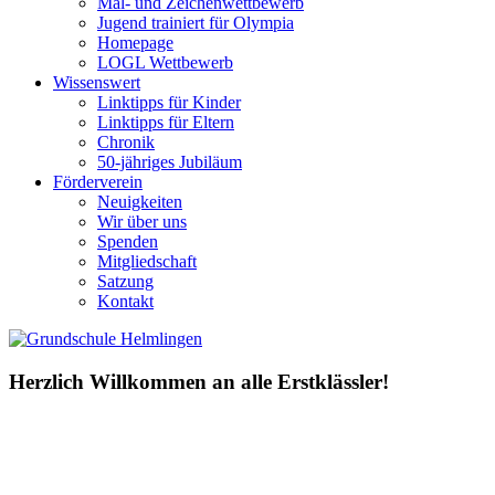
Mal- und Zeichenwettbewerb
Jugend trainiert für Olympia
Homepage
LOGL Wettbewerb
Wissenswert
Linktipps für Kinder
Linktipps für Eltern
Chronik
50-jähriges Jubiläum
Förderverein
Neuigkeiten
Wir über uns
Spenden
Mitgliedschaft
Satzung
Kontakt
Herzlich Willkommen an alle Erstklässler!