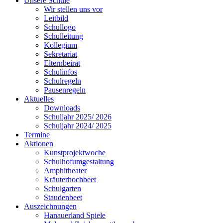
Unsere Schule
Wir stellen uns vor
Leitbild
Schullogo
Schulleitung
Kollegium
Sekretariat
Elternbeirat
Schulinfos
Schulregeln
Pausenregeln
Aktuelles
Downloads
Schuljahr 2025/ 2026
Schuljahr 2024/ 2025
Termine
Aktionen
Kunstprojektwoche
Schulhofumgestaltung
Amphitheater
Kräuterhochbeet
Schulgarten
Staudenbeet
Auszeichnungen
Hanauerland Spiele