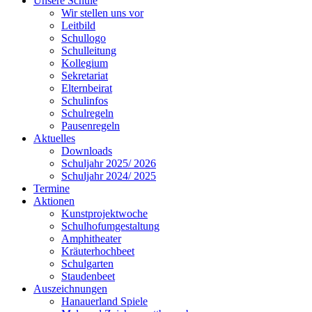
Unsere Schule
Wir stellen uns vor
Leitbild
Schullogo
Schulleitung
Kollegium
Sekretariat
Elternbeirat
Schulinfos
Schulregeln
Pausenregeln
Aktuelles
Downloads
Schuljahr 2025/ 2026
Schuljahr 2024/ 2025
Termine
Aktionen
Kunstprojektwoche
Schulhofumgestaltung
Amphitheater
Kräuterhochbeet
Schulgarten
Staudenbeet
Auszeichnungen
Hanauerland Spiele