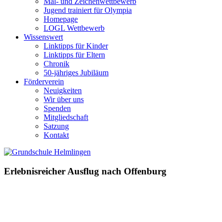
Mal- und Zeichenwettbewerb
Jugend trainiert für Olympia
Homepage
LOGL Wettbewerb
Wissenswert
Linktipps für Kinder
Linktipps für Eltern
Chronik
50-jähriges Jubiläum
Förderverein
Neuigkeiten
Wir über uns
Spenden
Mitgliedschaft
Satzung
Kontakt
Erlebnisreicher Ausflug nach Offenburg