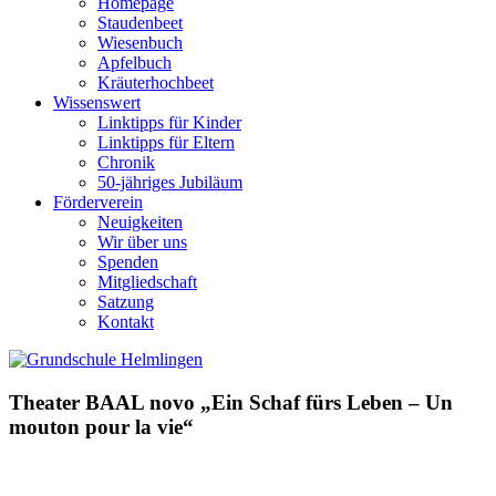
Homepage
Staudenbeet
Wiesenbuch
Apfelbuch
Kräuterhochbeet
Wissenswert
Linktipps für Kinder
Linktipps für Eltern
Chronik
50-jähriges Jubiläum
Förderverein
Neuigkeiten
Wir über uns
Spenden
Mitgliedschaft
Satzung
Kontakt
Theater BAAL novo „Ein Schaf fürs Leben – Un
mouton pour la vie“