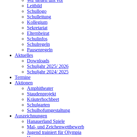
Wir stellen uns vor
Leitbild
Schullogo
Schulleitung
Kollegium
Sekretariat
Elternbeirat
Schulinfos
Schulregeln
Pausenregeln
Aktuelles
Downloads
Schuljahr 2025/ 2026
Schuljahr 2024/ 2025
Termine
Aktionen
Amphitheater
Staudenprojekt
Kräuterhochbeet
Schulgarten
Schulhofumgestaltung
Auszeichnungen
Hanauerland Spiele
Mal- und Zeichenwettbewerb
Jugend trainiert für Olympia