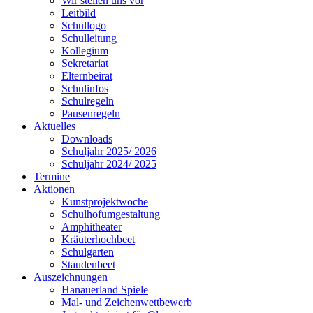
Wir stellen uns vor
Leitbild
Schullogo
Schulleitung
Kollegium
Sekretariat
Elternbeirat
Schulinfos
Schulregeln
Pausenregeln
Aktuelles
Downloads
Schuljahr 2025/ 2026
Schuljahr 2024/ 2025
Termine
Aktionen
Kunstprojektwoche
Schulhofumgestaltung
Amphitheater
Kräuterhochbeet
Schulgarten
Staudenbeet
Auszeichnungen
Hanauerland Spiele
Mal- und Zeichenwettbewerb