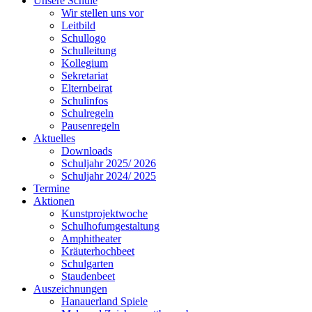
Unsere Schule
Wir stellen uns vor
Leitbild
Schullogo
Schulleitung
Kollegium
Sekretariat
Elternbeirat
Schulinfos
Schulregeln
Pausenregeln
Aktuelles
Downloads
Schuljahr 2025/ 2026
Schuljahr 2024/ 2025
Termine
Aktionen
Kunstprojektwoche
Schulhofumgestaltung
Amphitheater
Kräuterhochbeet
Schulgarten
Staudenbeet
Auszeichnungen
Hanauerland Spiele