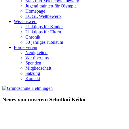
Mal- und Zeichenwettbewerb
Jugend trainiert für Olympia
Homepage
LOGL Wettbewerb
Wissenswert
Linktipps für Kinder
Linktipps für Eltern
Chronik
50-jähriges Jubiläum
Förderverein
Neuigkeiten
Wir über uns
Spenden
Mitgliedschaft
Satzung
Kontakt
Neues von unserem Schulkoi Keiko