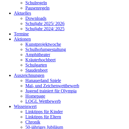
Schulregeln
Pausenregeln
Aktuelles
Downloads
Schuljahr 2025/ 2026
Schuljahr 2024/ 2025
Termine
Aktionen
Kunstprojektwoche
Schulhofumgestaltung
Amphitheater
Kräuterhochbeet
Schulgarten
Staudenbeet
Auszeichnungen
Hanauerland Spiele
Mal- und Zeichenwettbewerb
Jugend trainiert für Olympia
Homepage
LOGL Wettbewerb
Wissenswert
Linktipps für Kinder
Linktipps für Eltern
Chronik
50-jähriges Jubiläum