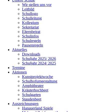
Unsere Schule
Wir stellen uns vor
Leitbild
Schullogo
Schulleitung
Kollegium
Sekretariat
Elternbeirat
Schulinfos
Schulregeln
Pausenregeln
Aktuelles
Downloads
Schuljahr 2025/ 2026
Schuljahr 2024/ 2025
Termine
Aktionen
Kunstprojektwoche
Schulhofumgestaltung
Amphitheater
Kräuterhochbeet
Schulgarten
Staudenbeet
Auszeichnungen
Hanauerland Spiele