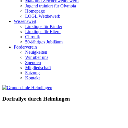
Mal- und Zeichenwettbewerb
Jugend trainiert für Olympia
Homepage
LOGL Wettbewerb
Wissenswert
Linktipps für Kinder
Linktipps für Eltern
Chronik
50-jähriges Jubiläum
Förderverein
Neuigkeiten
Wir über uns
Spenden
Mitgliedschaft
Satzung
Kontakt
Dorfrallye durch Helmlingen