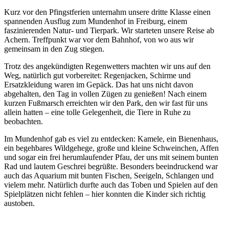
Kurz vor den Pfingstferien unternahm unsere dritte Klasse einen
spannenden Ausflug zum Mundenhof in Freiburg, einem
faszinierenden Natur- und Tierpark. Wir starteten unsere Reise ab
Achern. Treffpunkt war vor dem Bahnhof, von wo aus wir
gemeinsam in den Zug stiegen.
Trotz des angekündigten Regenwetters machten wir uns auf den
Weg, natürlich gut vorbereitet: Regenjacken, Schirme und
Ersatzkleidung waren im Gepäck. Das hat uns nicht davon
abgehalten, den Tag in vollen Zügen zu genießen! Nach einem
kurzen Fußmarsch erreichten wir den Park, den wir fast für uns
allein hatten – eine tolle Gelegenheit, die Tiere in Ruhe zu
beobachten.
Im Mundenhof gab es viel zu entdecken: Kamele, ein Bienenhaus,
ein begehbares Wildgehege, große und kleine Schweinchen, Affen
und sogar ein frei herumlaufender Pfau, der uns mit seinem bunten
Rad und lautem Geschrei begrüßte. Besonders beeindruckend war
auch das Aquarium mit bunten Fischen, Seeigeln, Schlangen und
vielem mehr. Natürlich durfte auch das Toben und Spielen auf den
Spielplätzen nicht fehlen – hier konnten die Kinder sich richtig
austoben.