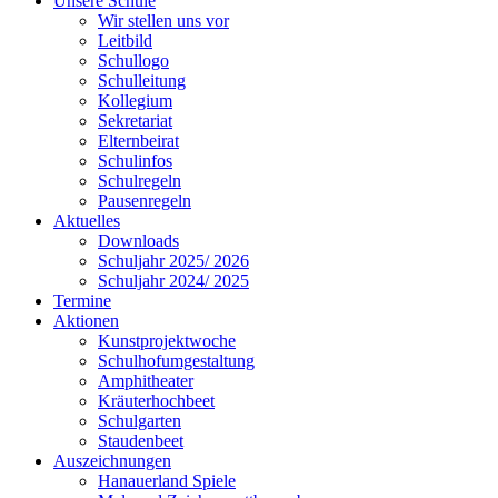
Unsere Schule
Wir stellen uns vor
Leitbild
Schullogo
Schulleitung
Kollegium
Sekretariat
Elternbeirat
Schulinfos
Schulregeln
Pausenregeln
Aktuelles
Downloads
Schuljahr 2025/ 2026
Schuljahr 2024/ 2025
Termine
Aktionen
Kunstprojektwoche
Schulhofumgestaltung
Amphitheater
Kräuterhochbeet
Schulgarten
Staudenbeet
Auszeichnungen
Hanauerland Spiele