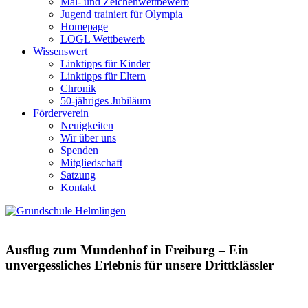
Mal- und Zeichenwettbewerb
Jugend trainiert für Olympia
Homepage
LOGL Wettbewerb
Wissenswert
Linktipps für Kinder
Linktipps für Eltern
Chronik
50-jähriges Jubiläum
Förderverein
Neuigkeiten
Wir über uns
Spenden
Mitgliedschaft
Satzung
Kontakt
Ausflug zum Mundenhof in Freiburg – Ein
unvergessliches Erlebnis für unsere Drittklässler