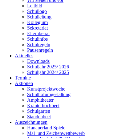
Wir stellen uns vor
Leitbild
Schullogo
Schulleitung
Kollegium
Sekretariat
Elternbeirat
Schulinfos
Schulregeln
Pausenregeln
Aktuelles
Downloads
Schuljahr 2025/ 2026
Schuljahr 2024/ 2025
Termine
Aktionen
Kunstprojektwoche
Schulhofumgestaltung
Amphitheater
Kräuterhochbeet
Schulgarten
Staudenbeet
Auszeichnungen
Hanauerland Spiele
Mal- und Zeichenwettbewerb