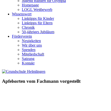
Jugend trainiert für Olympia
Homepage
LOGL Wettbewerb
Wissenswert
Linktipps für Kinder
Linktipps für Eltern
Chronik
50-jähriges Jubiläum
Förderverein
Neuigkeiten
Wir über uns
Spenden
Mitgliedschaft
Satzung
Kontakt
Apfelsorten vom Fachmann vorgestellt