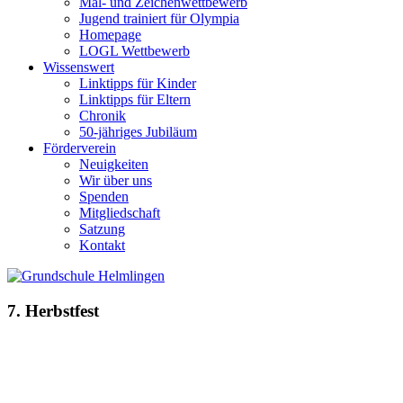
Mal- und Zeichenwettbewerb
Jugend trainiert für Olympia
Homepage
LOGL Wettbewerb
Wissenswert
Linktipps für Kinder
Linktipps für Eltern
Chronik
50-jähriges Jubiläum
Förderverein
Neuigkeiten
Wir über uns
Spenden
Mitgliedschaft
Satzung
Kontakt
7. Herbstfest