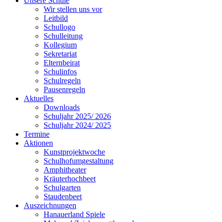
Unsere Schule
Wir stellen uns vor
Leitbild
Schullogo
Schulleitung
Kollegium
Sekretariat
Elternbeirat
Schulinfos
Schulregeln
Pausenregeln
Aktuelles
Downloads
Schuljahr 2025/ 2026
Schuljahr 2024/ 2025
Termine
Aktionen
Kunstprojektwoche
Schulhofumgestaltung
Amphitheater
Kräuterhochbeet
Schulgarten
Staudenbeet
Auszeichnungen
Hanauerland Spiele