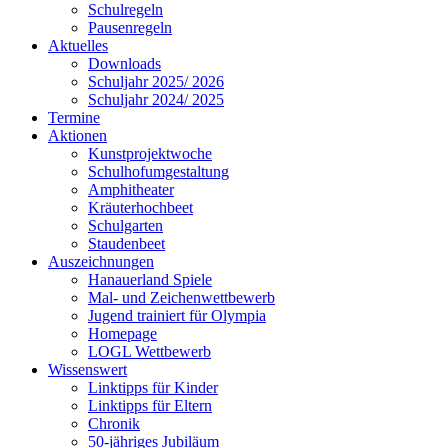
Schulregeln
Pausenregeln
Aktuelles
Downloads
Schuljahr 2025/ 2026
Schuljahr 2024/ 2025
Termine
Aktionen
Kunstprojektwoche
Schulhofumgestaltung
Amphitheater
Kräuterhochbeet
Schulgarten
Staudenbeet
Auszeichnungen
Hanauerland Spiele
Mal- und Zeichenwettbewerb
Jugend trainiert für Olympia
Homepage
LOGL Wettbewerb
Wissenswert
Linktipps für Kinder
Linktipps für Eltern
Chronik
50-jähriges Jubiläum